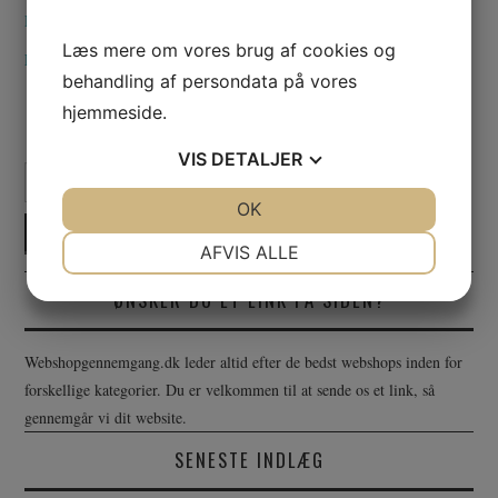
Ddjs.dk
– Lej en DJ her!
Læs mere om vores brug af cookies og
Freight Rate Management system
behandling af persondata på vores
hjemmeside.
VIS
DETALJER
Search for:
JA
NEJ
OK
JA
NEJ
NØDVENDIGE
PRÆFERENCER
AFVIS ALLE
JA
NEJ
JA
NEJ
ØNSKER DU ET LINK PÅ SIDEN?
MARKETING
STATISTIK
Webshopgennemgang.dk leder altid efter de bedst webshops inden for
forskellige kategorier. Du er velkommen til at sende os et link, så
gennemgår vi dit website.
SENESTE INDLÆG