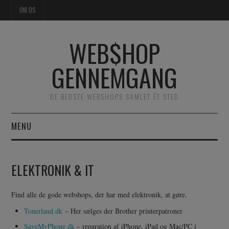
OM OS
WEB$HOP
GENNEMGANG
DE BEDSTE WEBSHOPS SAMLET ÉT STED
MENU
FORSIDE
ELEKTRONIK & IT
TØJ
Find alle de gode webshops, der har med elektronik, at gøre.
SKØNHED & PLEJE
Tonerland.dk
– Her sælges der Brother printerpatroner
SaveMyPhone.dk
– reparation af iPhone, iPad og Mac/PC i