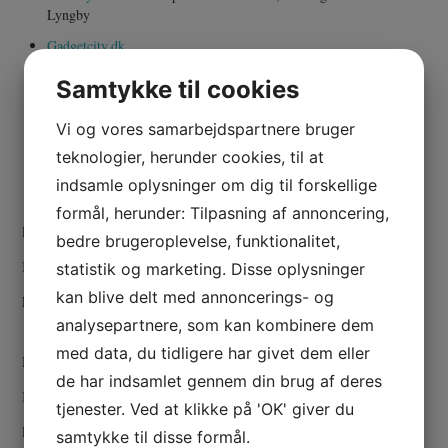
ELEKTRONIK & IT
Lyngby
Gadgetcity.dk
INTERIØR & BOLIG
Elshoppen.nu
Samtykke til cookies
ANDRE NYTTIGE LINKS
Activebs
Vi og vores samarbejdspartnere bruger
iRepair.dk
teknologier, herunder cookies, til at
Batterystore.dk
– aa batterier til dig
indsamle oplysninger om dig til forskellige
Lej-en-dj.dk
formål, herunder: Tilpasning af annoncering,
Få dygtig bemanding til håndværksopgaver hos
Viktech
bedre brugeroplevelse, funktionalitet,
Køb dit domæne samt. dit webhotel hos
Netsite
statistik og marketing. Disse oplysninger
kan blive delt med annoncerings- og
Få hjælp med din webshop inden for Magento udvikling af
analysepartnere, som kan kombinere dem
1902Software
med data, du tidligere har givet dem eller
Hold styr over dine kunderelationer med
SkyViewCRM
de har indsamlet gennem din brug af deres
Køb dit kasseapparat århus
Ebm.dk
tjenester. Ved at klikke på 'OK' giver du
Professionelle
fortrykte plastikkort
hos Idonline
samtykke til disse formål.