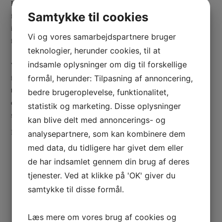
ELEKTRONIK & IT
Her på hjemmesiden har vi fundet de bedste webshops inden for
Samtykke til cookies
forskellige kategorier. Vores målsætning er at give de besøgende, den
INTERIØR & BOLIG
information de har brug for, samt at gøre det nemt for dem, at finde
Vi og vores samarbejdspartnere bruger
frem til de hjemmesider som er relevant i forhold til deres søgning.
ANDRE NYTTIGE LINKS
teknologier, herunder cookies, til at
indsamle oplysninger om dig til forskellige
Webshopgennemgang.dk opdaterer løbende denne side, og tester inden
for de forskellige kategorier. Vi anvender selv de sider, som vi linker
formål, herunder: Tilpasning af annoncering,
til. På den måde kan du være sikker på, at du undgår dårlig betjening
bedre brugeroplevelse, funktionalitet,
og navigation. Til gengæld kan du være sikker på høj kvalitet og god
statistik og marketing. Disse oplysninger
service.
kan blive delt med annoncerings- og
Klik dig gerne rundt her på siden under de forskellige kategorier.
analysepartnere, som kan kombinere dem
med data, du tidligere har givet dem eller
de har indsamlet gennem din brug af deres
tjenester. Ved at klikke på 'OK' giver du
samtykke til disse formål.
Læs mere om vores brug af cookies og