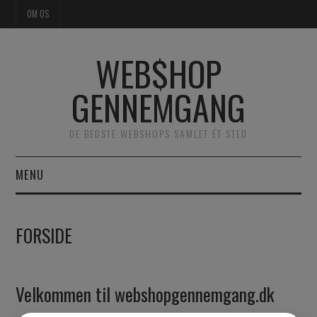
OM OS
WEB$HOP
GENNEMGANG
DE BEDSTE WEBSHOPS SAMLET ÉT STED
MENU
FORSIDE
FORSIDE
TØJ
SKØNHED & PLEJE
Velkommen til webshopgennemgang.dk